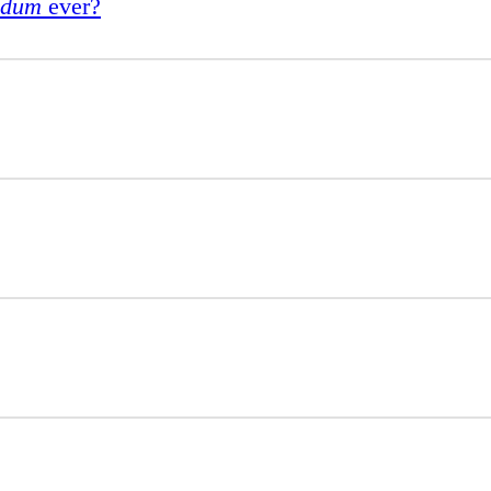
edum
ever?