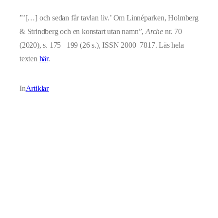
”’[…] och sedan får tavlan liv.’ Om Linnéparken, Holmberg
& Strindberg och en konstart utan namn”,
Arche
nr. 70
(2020), s. 175– 199 (26 s.), ISSN 2000–7817. Läs hela
texten
här
.
In
Artiklar