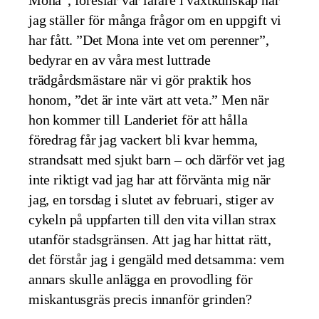
Mona”, föreslår vår lärare i växtkunskap när
jag ställer för många frågor om en uppgift vi
har fått. ”Det Mona inte vet om perenner”,
bedyrar en av våra mest luttrade
trädgårdsmästare när vi gör praktik hos
honom, ”det är inte värt att veta.” Men när
hon kommer till Landeriet för att hålla
föredrag får jag vackert bli kvar hemma,
strandsatt med sjukt barn – och därför vet jag
inte riktigt vad jag har att förvänta mig när
jag, en torsdag i slutet av februari, stiger av
cykeln på uppfarten till den vita villan strax
utanför stadsgränsen. Att jag har hittat rätt,
det förstår jag i gengäld med detsamma: vem
annars skulle anlägga en provodling för
miskantusgräs precis innanför grinden?